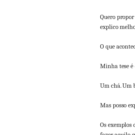
Quero propor 
explico melho
O que aconte
Minha tese é 
Um chá. Um b
Mas posso exp
Os exemplos 
fazer aquilo 