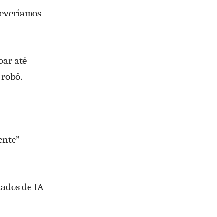
deveríamos
bar até
 robô.
ente”
tados de IA