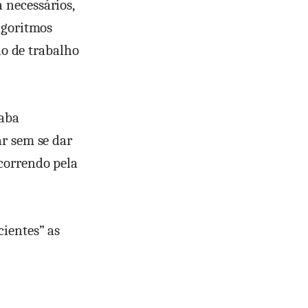
 necessários,
lgoritmos
ho de trabalho
caba
ar sem se dar
correndo pela
cientes” as