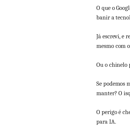
O que o Googl
banir a tecno
Já escrevi, e
mesmo com o c
Ou o chinelo
Se podemos m
manter? O is
O perigo é ch
para IA.