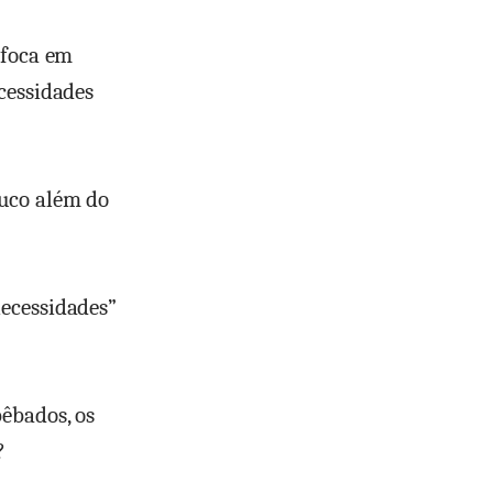
 foca em
cessidades
ouco além do
necessidades”
êbados, os
?