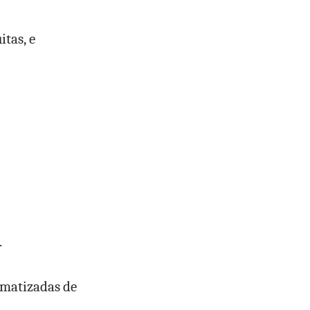
tas, e
.
omatizadas de