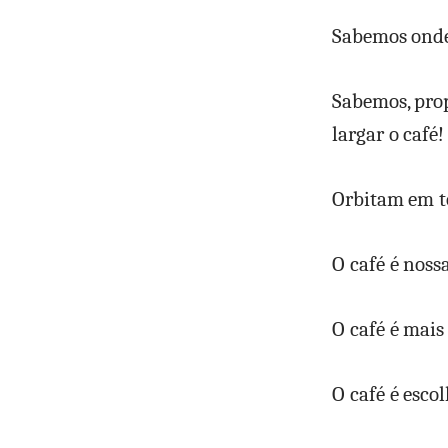
Sabemos onde
Sabemos, pro
largar o café!
Orbitam em to
O café é noss
O café é mais
O café é esco