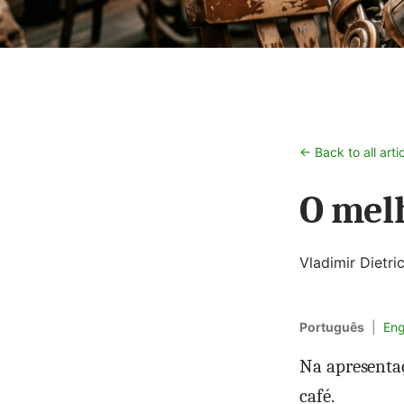
← Back to all arti
O mel
Vladimir Dietri
Português
|
Eng
Na apresentaç
café.