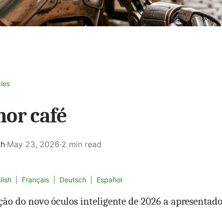
cles
hor café
ch
·
May 23, 2026
·
2 min read
lish
|
Français
|
Deutsch
|
Español
ão do novo óculos inteligente de 2026 a apresentad