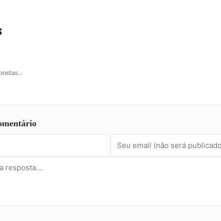
s
ostas...
omentário