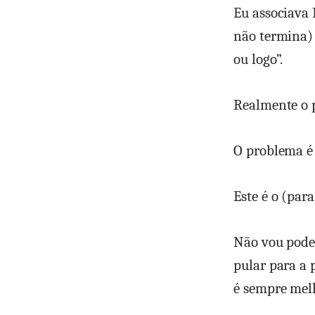
Eu associava 
não termina) 
ou logo”.
Realmente o p
O problema é 
Este é o (par
Não vou poder
pular para a 
é sempre melh