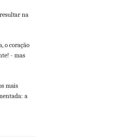
resultar na
a, o coração
te! - mas
os mais
mentada: a