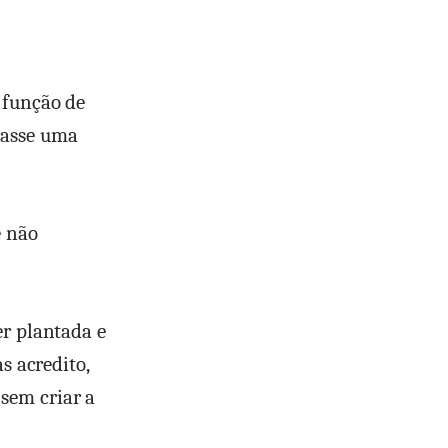
 função de
tasse uma
e não
er plantada e
s acredito,
sem criar a