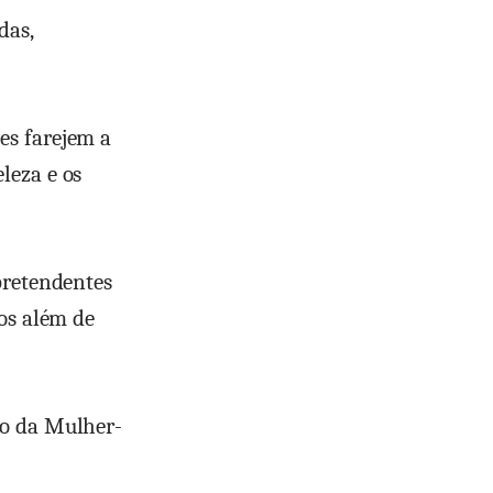
das,
es farejem a
leza e os
pretendentes
ros além de
lo da Mulher-