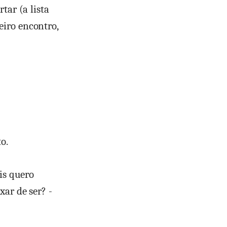
tar (a lista
eiro encontro,
o.
is quero
xar de ser? -