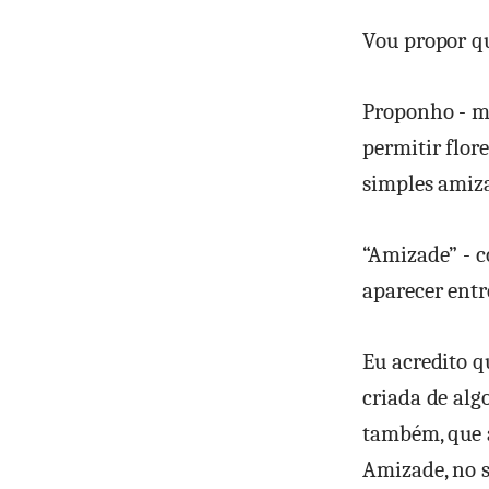
Vou propor q
Proponho - me
permitir flor
simples amiza
“Amizade” - c
aparecer entr
Eu acredito q
criada de algo
também, que a
Amizade, no s