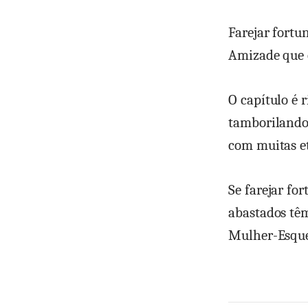
Farejar fortu
Amizade que é
O capítulo é 
tamborilando
com muitas et
Se farejar fo
abastados tê
Mulher-Esque