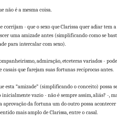
ue não é a mesma coisa.
 corrijam - que o sexo que Clarissa quer adiar tem a
escer uma amizade antes (simplificando como se bas
de para intercalar com sexo).
ompanheirismo, admiração, etceteras variados - pod
e casais que farejam suas fortunas recíprocas antes.
ue esta “amizade” (simplificando o conceito) possa s
 inicialmente vazio - não é sempre assim, aliás? -, ma
 aprovação da fortuna um do outro possa acontecer 
entido mais amplo de Clarissa, entre o casal.